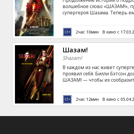
Продолжение истории о подро
Кинозакуски
волшебное слово «ШАЗАМ!», пр
супергероя Шазама. Теперь е
наделенные силами богов. От
B2B
завершается, когда дочери А
троица древних богинь отправ
2час 10мин
В кино с 17.03.
Билли – он же Шазам – и его с
Клуб
жизни и судьбу своего мира. 
Шазам!
латышском и русском языках.
Shazam!
В каждом из нас живет суперг
проявил себя. Билли Бэтсон д
ШАЗАМ! — чтобы из сообрази
превратиться во вполне себе 
древнему волшебнику. Фильм 
латышском и русском языках.
2час 12мин
В кино с 05.04.