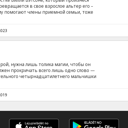
стке Билли Бэтсоне, который произнеся
евращается в свое взрослое альтер его –
му помогают члены приемной семьи, тоже
носительно мирное существование
тласа прибывают на Землю. Мстительная
ляется на поиски похищенной у них магии.
2023
емья начинают битву за свои суперсилы, свои
Фильм на английском языке с субтитрами на
ерой, нужна лишь толика магии, чтобы он
олжен прокричать всего лишь одно слово —
тельного четырнадцатилетнего мальчишки
взрослого супергероя Шазама, а все благодаря
на английском языке с субтитрами на
2019