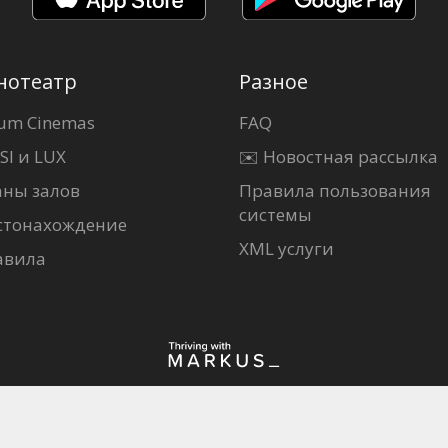
нотеатр
Разное
um Cinemas
FAQ
SI и LUX
✉️ Новостная рассылка
аны залов
Правила пользования
системы
стонахождение
XML услуги
авила