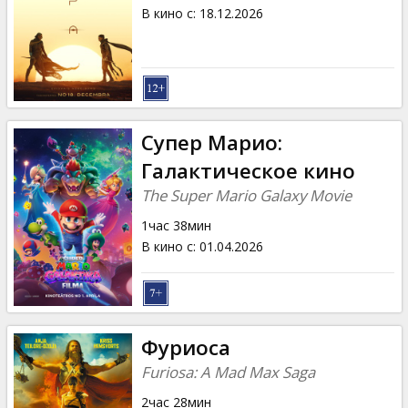
Кинозакуски
В кино с
:
18.12.2026
B2B
Клуб
Супер Марио:
Галактическое кино
The Super Mario Galaxy Movie
1час 38мин
В кино с
:
01.04.2026
Фуриоса
Furiosa: A Mad Max Saga
2час 28мин