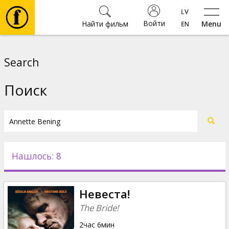
Войти
Найти фильм
Menu
Фильмы
Search
Билеты
Поиск
Культура
Мероприятия
Нашлось: 8
Новости
Невеста!
Подарки
The Bride!
2час 6мин