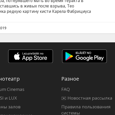
ра, потерявшего мать во время теракта в
ставшись в живых после взрыва, Тео
ика редкую картину кисти Карела Фабрициуса
чинается его погружение в подпольный мир
ом языке с субтитрами на латышском и русском
2019
нотеатр
Разное
um Cinemas
FAQ
SI и LUX
✉️ Новостная рассылка
аны залов
Правила пользования
системы