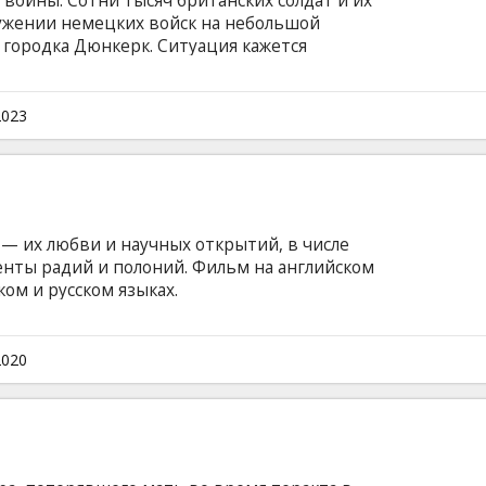
войны. Сотни тысяч британских солдат и их
ужении немецких войск на небольшой
 городка Дюнкерк. Ситуация кажется
у них только море, а противник все
военном триллере "Дюнкерк", поставленном
ссером Кристофером Ноланом, занят не
2023
став – Том Харди, Кеннет Бранна, Килиан
лийском языке с субтитрами на латышском и
— их любви и научных открытий, в числе
нты радий и полоний. Фильм на английском
ом и русском языках.
2020