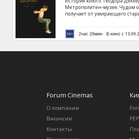
История юного Теодора Декке
Метрополитен-музее. Чудом о
получает от умирающего стар
и кольцо. С этого момента на
искусства. Фильм на английск
языках.
2час 29мин
В кино с 13.09.
Forum Cinemas
Ки
О компании
For
Вакансии
PEP
Контакты
Пл