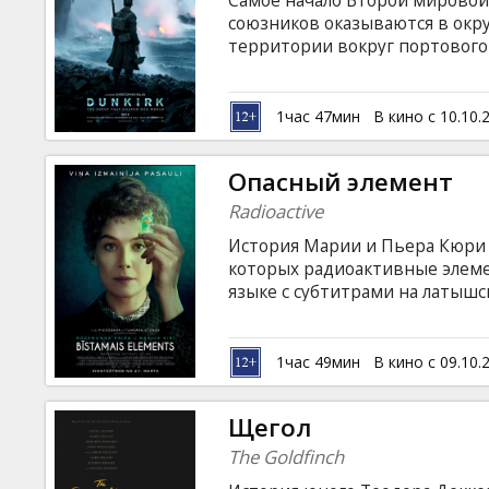
Самое начало Второй мировой 
Кинозакуски
союзников оказываются в окр
территории вокруг портового
безвыходной, ведь за спиной 
B2B
приближается... В эпическом 
культовым голливудским режи
1час 47мин
В кино с 10.10.
менее эпический актерский со
Клуб
Мерфи и другие. Фильм на анг
Опасный элемент
русском языках.
Radioactive
История Марии и Пьера Кюри 
которых радиоактивные элеме
языке с субтитрами на латышск
1час 49мин
В кино с 09.10.
Щегол
The Goldfinch