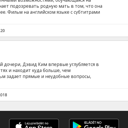
енными возможностями, обучающаяся на
нает подозревать родную мать в том, что она
ее. Фильм на английском языке с субтитрами
.
020
й дочери, Дэвид Ким впервые углубляется в
тях и находит куда больше, чем
ьм задает прямые и неудобные вопросы,
овать любого, - как много личного мы
посты рассказывают о нас самих, и каким
мощью манипулировать? Фильм на английском
2018
ом и русском языках.