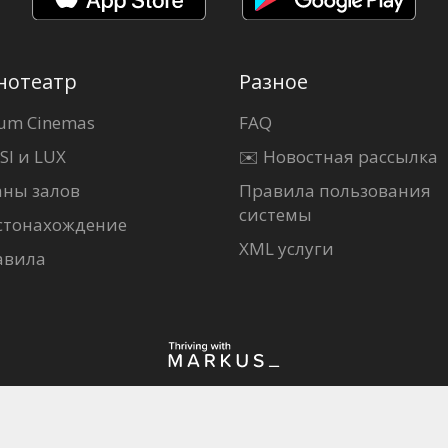
нотеатр
Разное
um Cinemas
FAQ
SI и LUX
✉️ Новостная рассылка
аны залов
Правила пользования
системы
стонахождение
XML услуги
авила