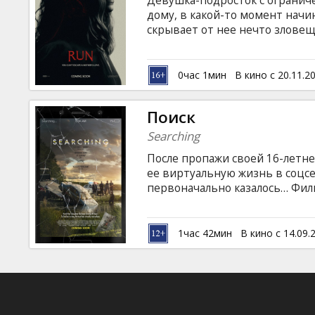
Девушка-подросток с огранич
Кинозакуски
дому, в какой-то момент начи
скрывает от нее нечто зловещ
на латышском и русском языках
B2B
0час 1мин
В кино с 20.11.2
Клуб
Поиск
Searching
После пропажи своей 16-летне
ее виртуальную жизнь в соцсе
первоначально казалось… Фил
ответы на которые могут волн
доверяем соцсетям? Что наши 
образом нами можно с их по
1час 42мин
В кино с 14.09.
языке с субтитрами на латышск