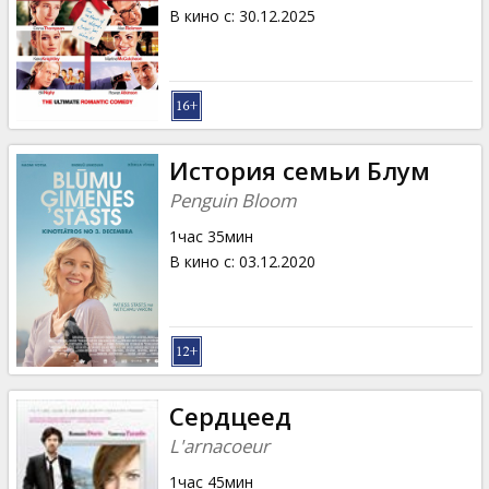
Кинозакуски
В кино с
:
30.12.2025
B2B
Клуб
История семьи Блум
Penguin Bloom
1час 35мин
В кино с
:
03.12.2020
Сердцеед
L'arnacoeur
1час 45мин