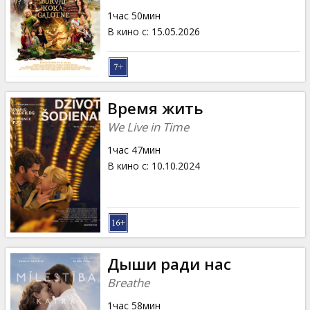
Кинозакуски
1час 50мин
В кино с
:
15.05.2026
B2B
Клуб
Время жить
We Live in Time
1час 47мин
В кино с
:
10.10.2024
Дыши ради нас
Breathe
1час 58мин