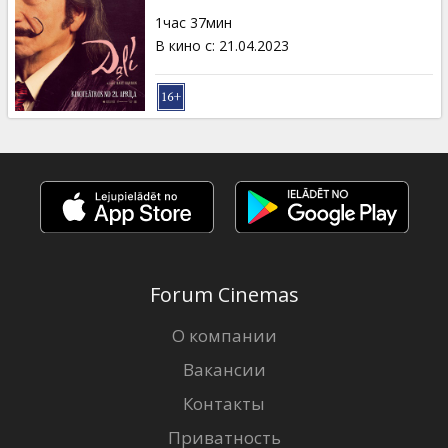
Кинозакуски
1час 37мин
В кино с
:
21.04.2023
B2B
Клуб
Forum Cinemas
О компании
Вакансии
Контакты
Приватность