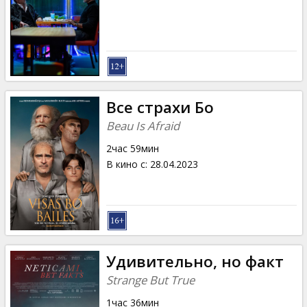
Кинозакуски
B2B
Клуб
Все страхи Бо
Beau Is Afraid
2час 59мин
В кино с
:
28.04.2023
Удивительно, но факт
Strange But True
1час 36мин