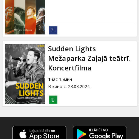
Кинозакуски
B2B
Клуб
Sudden Lights
Mežaparka Zaļajā teātrī.
Koncertfilma
1час 15мин
В кино с
:
23.03.2024