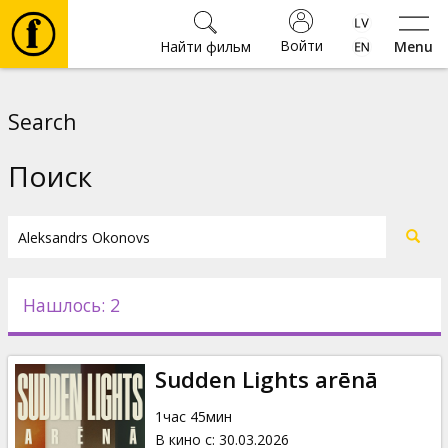
Войти
Найти фильм
Menu
Фильмы
Search
Билеты
Поиск
Культура
Мероприятия
Нашлось: 2
Новости
Sudden Lights arēnā
Подарки
1час 45мин
В кино с
:
30.03.2026