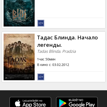
Кинозакуски
B2B
Клуб
Тадас Блинда. Начало
легенды.
Tadas Blinda. Pradzia
1час 50мин
В кино с
:
03.02.2012