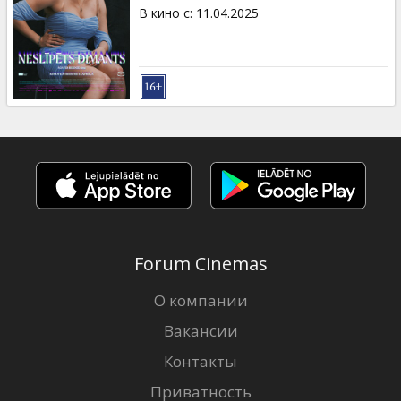
Кинозакуски
В кино с
:
11.04.2025
B2B
Клуб
Forum Cinemas
О компании
Вакансии
Контакты
Приватность