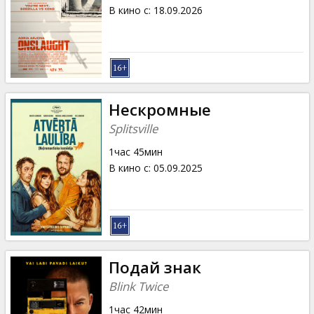
Кинозакуски
В кино с
:
18.09.2026
B2B
Клуб
Нескромные
Splitsville
1час 45мин
В кино с
:
05.09.2025
Подай знак
Blink Twice
1час 42мин