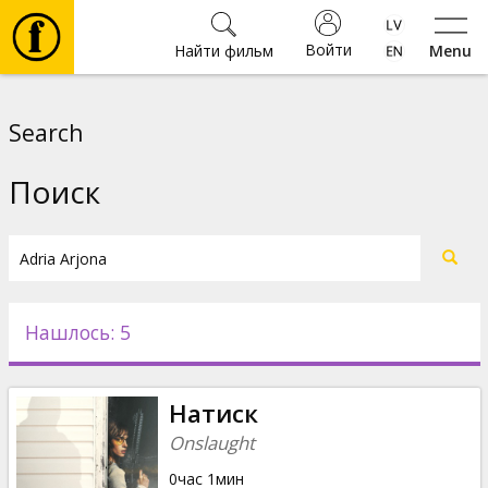
Войти
Найти фильм
Menu
Фильмы
Search
Билеты
Поиск
Культура
Мероприятия
Нашлось: 5
Новости
Натиск
Подарки
Onslaught
0час 1мин