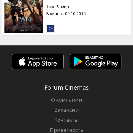
Кинозакуски
1час 51мин
В кино с
:
09.10.2015
B2B
Клуб
Forum Cinemas
О компании
Вакансии
Контакты
Приватность