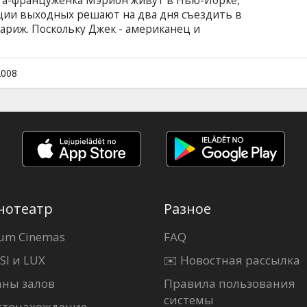
га-француженка Мэрион живут в Нью-Йорке,
ции выходных решают на два дня съездить в
ариж. Поскольку Джек - американец и
анцузски, ему выпадет уникальная
накомиться со странными (на его взгляд)
кже с многочисленными бывшими
2008
нотеатр
Разное
um Cinemas
FAQ
SI и LUX
✉️ Новостная рассылка
аны залов
Правила пользования
системы
стонахождение