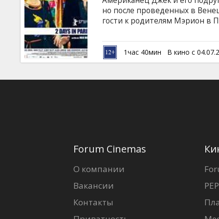
Американец Джек и его подру
Кинозакуски
но после проведенных в Вене
гости к родителям Мэрион в П
совершенно не говорит по-фр
B2B
возможность очень близко поз
привычками французов, а та
1час 40мин
В кино с 04.07.
любовниками Мэрион...
Клуб
Forum Cinemas
Ки
О компании
For
Вакансии
PEP
Контакты
Пл
Приватность
Ме