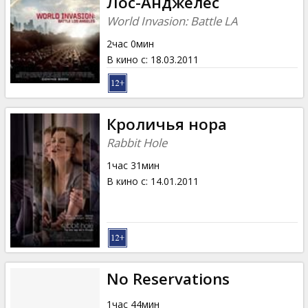
Лос-Анджелес
World Invasion: Battle LA
2час 0мин
В кино с
:
18.03.2011
Кроличья нора
Rabbit Hole
1час 31мин
В кино с
:
14.01.2011
No Reservations
1час 44мин