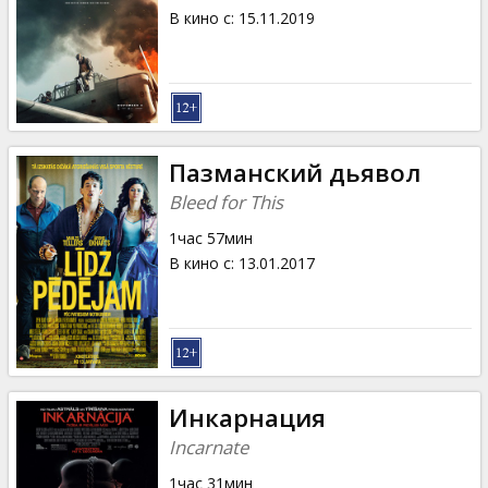
В кино с
:
15.11.2019
Пазманский дьявол
Bleed for This
1час 57мин
В кино с
:
13.01.2017
Инкарнация
Incarnate
1час 31мин