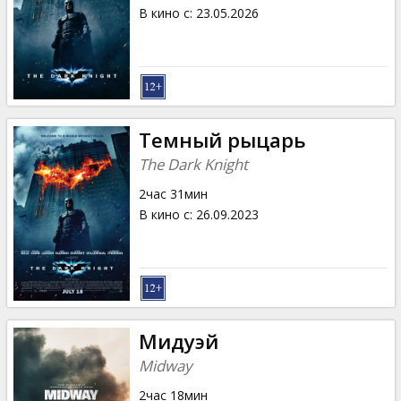
Кинозакуски
В кино с
:
23.05.2026
B2B
Клуб
Темный рыцарь
The Dark Knight
2час 31мин
В кино с
:
26.09.2023
Мидуэй
Midway
2час 18мин