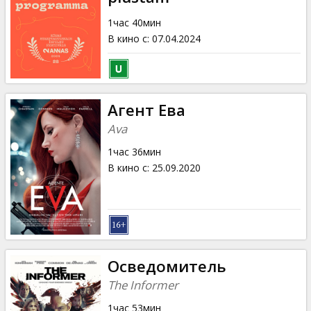
1час 40мин
В кино с
:
07.04.2024
Агент Ева
Ava
1час 36мин
В кино с
:
25.09.2020
Осведомитель
The Informer
1час 53мин