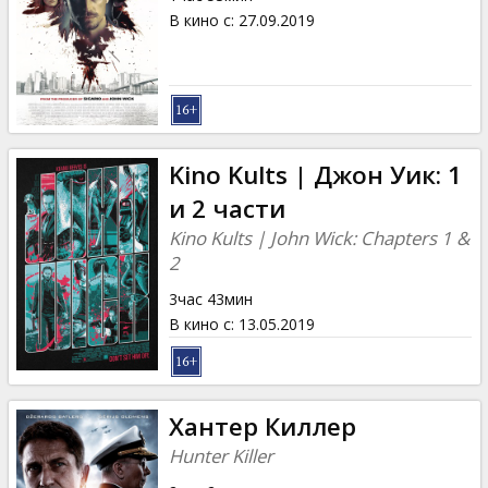
В кино с
:
27.09.2019
Kino Kults | Джон Уик: 1
и 2 части
Kino Kults | John Wick: Chapters 1 &
2
3час 43мин
В кино с
:
13.05.2019
Хантер Киллер
Hunter Killer