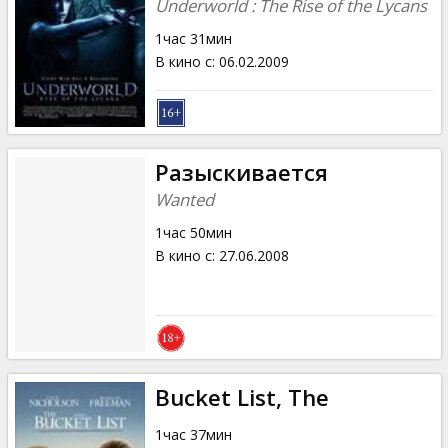
Underworld : The Rise of the Lycans
1час 31мин
В кино с
:
06.02.2009
Разыскивается
Wanted
1час 50мин
В кино с
:
27.06.2008
Bucket List, The
1час 37мин