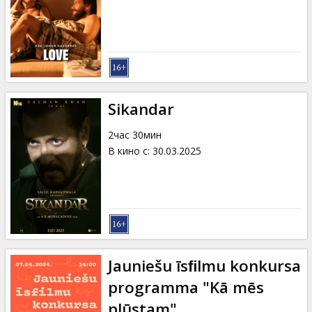
Кинозакуски
B2B
Клуб
Sikandar
2час 30мин
В кино с
:
30.03.2025
Jauniešu īsﬁlmu konkursa
programma "Kā mēs
plūstam"