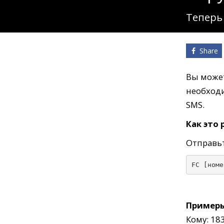
Кинозакуски
Теперь
B2B
Share
Клуб
Вы может
необходи
SMS.
Как это 
Отправь
FC [номе
Пример
Кому: 18