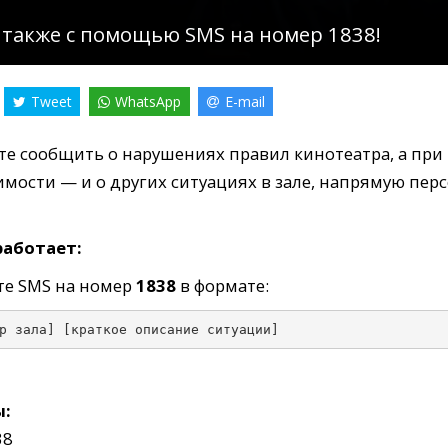
 также с помощью SMS на номер 1838!
Tweet
WhatsApp
E-mail
е сообщить о нарушениях правил кинотеатра, а при
мости — и о других ситуациях в зале, напрямую перс
работает:
те SMS на номер
1838
в формате:
р зала] [краткое описание ситуации]
ы:
38