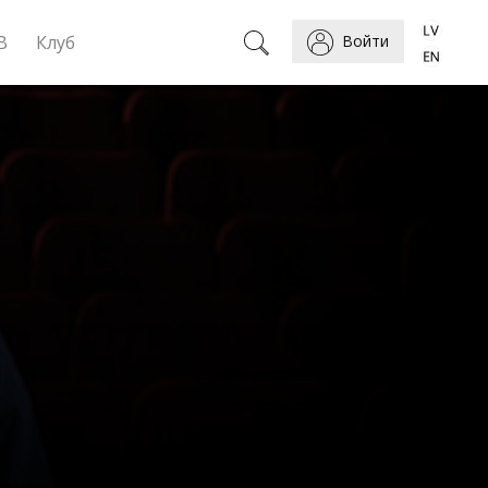
B
Клуб
Войти