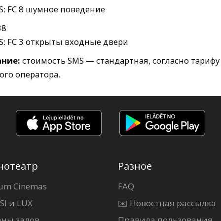
S: FC 8 шумное поведение
38
S: FC 3 открыты входные двери
ние:
стоимость SMS — стандартная, согласно тарифу
го оператора.
нотеатр
Разное
um Cinemas
FAQ
SI и LUX
✉️ Новостная рассылка
аны залов
Правила пользования