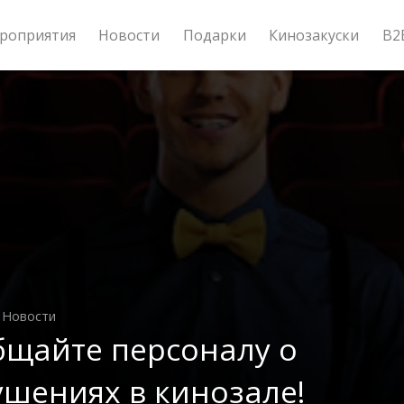
роприятия
Новости
Подарки
Кинозакуски
B2
, Новости
бщайте персоналу о
шениях в кинозале!