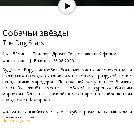
Кинозакуски
B2B
Собачьи звёзды
Клуб
The Dog Stars
1час 58мин
|
Триллер, Драма, Остросюжетный фильм,
Фантастика
|
В кино с:
28.08.2026
Будущее. Вирус истребил большую часть человечества, и
выжившим приходится мириться не только с разрухой, но и с
нападениями мародёров. Потерявший жену и всех близких
пилот Хиг живёт вместе с собакой и суровым бывшим
морпехом Бэнгли в самолётном ангаре на заброшенном
аэродроме в Колорадо.
Фильм на английском языке с субтитрами на латышском и
русском языках.
Читать далее