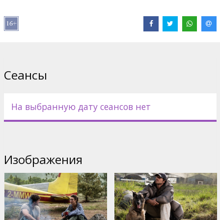
Дистрибьютор:
Latvian Theatrical Distribution
Pежиссер :
Ridley Scott
В ролях:
Jacob Elordi
,
Josh Brolin
,
Margaret Qualley
,
Guy Pearce
,
Benedict Wong
,
Allison Janney
Сайты:
IMDB
Сеансы
На выбранную дату сеансов нет
Изображения