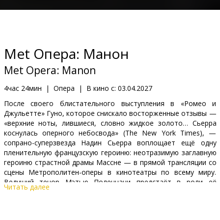
Кинозакуски
B2B
Met Опера: Манон
Клуб
Met Opera: Manon
4час 24мин
|
Опера
|
В кино с:
03.04.2027
После своего блистательного выступления в «Ромео и
Джульетте» Гуно, которое снискало восторженные отзывы —
«верхние ноты, лившиеся, словно жидкое золото… Сьерра
коснулась оперного небосвода» (The New York Times), —
сопрано-суперзвезда Надин Сьерра воплощает ещё одну
пленительную французскую героиню: неотразимую заглавную
героиню страстной драмы Массне — в прямой трансляции со
сцены Метрополитен-оперы в кинотеатры по всему миру.
Ведущий тенор Мэтью Поленцани предстаёт в роли её
Читать далее
возлюбленного-идеалиста, кавалера де Грие, а восходящая
звезда, баритон Анджей Филоньчик, — в роли её преданного
кузена Леско, в захватывающей постановке режиссёра