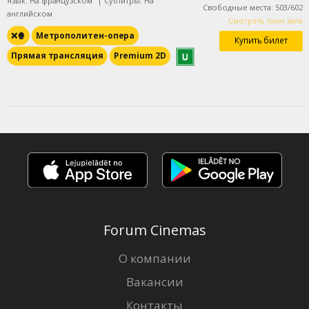
Язык: На французском
|
Субтитры: На
Свободные места
:
503
/
602
английском
Смотреть план зала
❌🍿
Метрополитен-опера
Купить билет
Прямая трансляция
Premium 2D
Forum Cinemas
О компании
Вакансии
Контакты