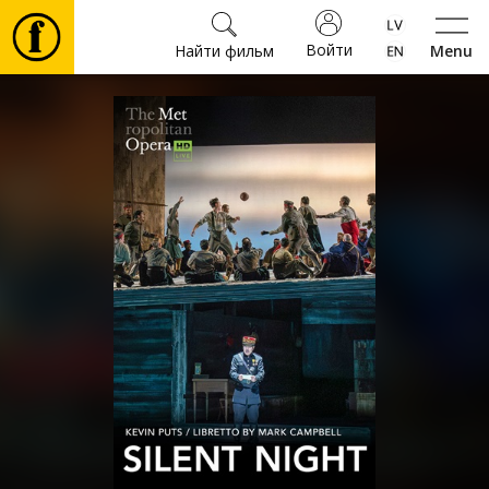
Войти
Найти фильм
Menu
Фильмы
Билеты
Культура
Мероприятия
Новости
Подарки