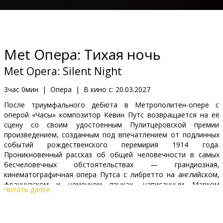
Кинозакуски
B2B
Met Опера: Тихая ночь
Клуб
Met Opera: Silent Night
3час 0мин
|
Опера
|
В кино с:
20.03.2027
После триумфального дебюта в Метрополитен-опере с
оперой «Часы» композитор Кевин Путс возвращается на её
сцену со своим удостоенным Пулитцеровской премии
произведением, созданным под впечатлением от подлинных
событий рождественского перемирия 1914 года.
Проникновенный рассказ об общей человечности в самых
бесчеловечных обстоятельствах — грандиозная,
кинематографичная опера Путса с либретто на английском,
французском и немецком языках, написанным Марком
Читать далее
Кэмпбеллом, — снискала широкое признание со дня премьеры
в 2011 году; The Guardian назвала её «ошеломляющим
эмоциональным переживанием». Выразительная постановка