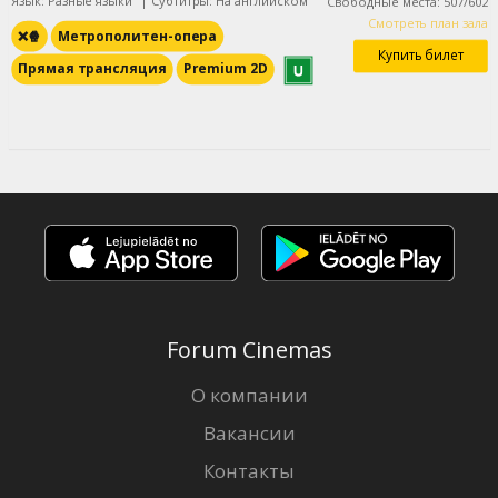
Язык: Разные языки
|
Субтитры: На английском
Свободные места
:
507
/
602
Смотреть план зала
❌🍿
Метрополитен-опера
Купить билет
Прямая трансляция
Premium 2D
Forum Cinemas
О компании
Вакансии
Контакты