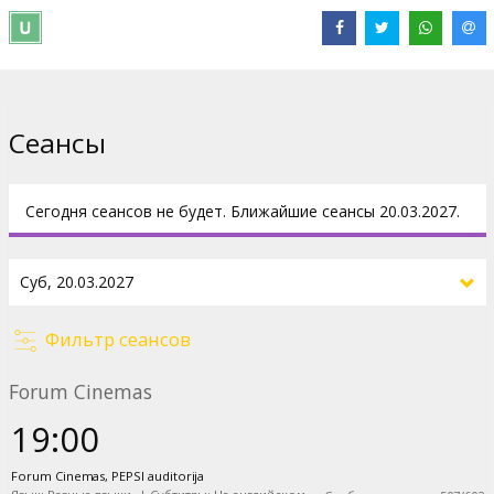
Джеймса Робинсона переносит зрителя прямо на поля
сражений Западного фронта. В блистательном составе —
сопрано Эльза ван ден Хевер и теноры Бен Блисс и Роландо
Вильязон, за дирижёрским пультом — маэстро Далия
Стасевска, в прямой трансляции из Метрополитен-оперы в
кинотеатры по всему миру.
Сеансы
Дистрибьютор:
The Metropolitan Opera
Сегодня сеансов не будет. Ближайшие сеансы 20.03.2027.
Фильтр сеансов
Forum Cinemas
19:00
Forum Cinemas, PEPSI auditorija