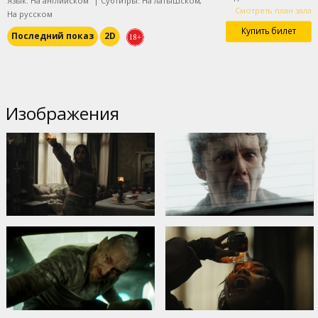
Язык: На английском
|
Субтитры: На латышском,
Смотреть план зала
На русском
Купить билет
Последний показ
2D
Изображения