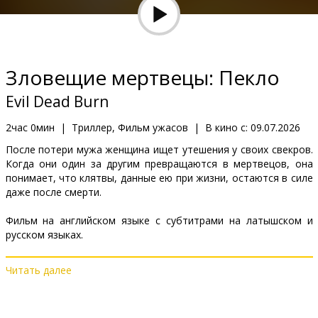
Кинозакуски
B2B
Зловещие мертвецы: Пекло
Клуб
Evil Dead Burn
2час 0мин
|
Триллер, Фильм ужасов
|
В кино с:
09.07.2026
После потери мужа женщина ищет утешения у своих свекров.
Когда они один за другим превращаются в мертвецов, она
понимает, что клятвы, данные ею при жизни, остаются в силе
даже после смерти.
Фильм на английском языке с субтитрами на латышском и
русском языках.
Читать далее
Дистрибьютор:
Acme Film SIA
Pежиссер :
Sébastien Vanicek
В ролях:
Luciane Buchanan
,
Hunter Doohan
,
Souhelia Yacoub