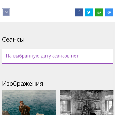
Дистрибьютор:
Latvian Theatrical Distribution
Pежиссер :
Julian Schnabel
В ролях:
Oscar Isaac
,
Gal Gadot
,
Gerard Butler
,
John Malkovich
,
Sabrina Impacciatore
,
Martin Scorsese
,
Al Pacino
,
Jason Momoa
Сайты:
IMDB
Сеансы
На выбранную дату сеансов нет
Изображения