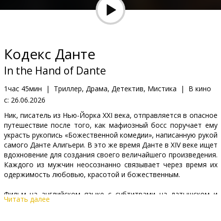
Кинозакуски
B2B
Кодекс Данте
Клуб
In the Hand of Dante
1час 45мин
|
Триллер, Драма, Детектив, Мистика
|
В кино
с:
26.06.2026
Ник, писатель из Нью-Йорка XXI века, отправляется в опасное
путешествие после того, как мафиозный босс поручает ему
украсть рукопись «Божественной комедии», написанную рукой
самого Данте Алигьери. В это же время Данте в XIV веке ищет
вдохновение для создания своего величайшего произведения.
Каждого из мужчин неосознанно связывает через время их
одержимость любовью, красотой и божественным.
Фильм на английском языке с субтитрами на латышском и
Читать далее
русском языках.