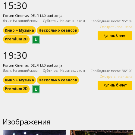
15:30
Forum Cinemas, DELFI LUX auditorija
Язык: На английском
|
Субтитры: На латышском
Свободные места
:
95
/
109
Смотреть план зала
Кино + Mузыка
Несколько сеансов
Купить билет
Premium 2D
19:30
Forum Cinemas, DELFI LUX auditorija
Язык: На английском
|
Субтитры: На латышском
Свободные места
:
36
/
109
Смотреть план зала
Кино + Mузыка
Несколько сеансов
Купить билет
Premium 2D
Изображения