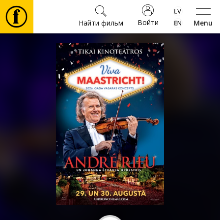
Войти
Найти фильм
Menu
Фильмы
Билеты
Культура
Мероприятия
Новости
Подарки