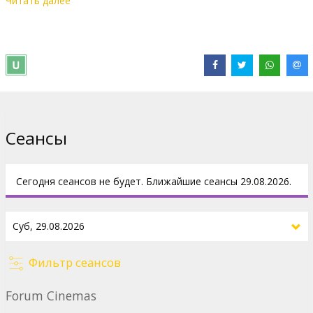
Читать далее
Иоганна Штрауса и созвездием талантливых артистов Андре
Рьё оживляет дух, культуру и гостеприимную атмосферу
своей родины в новом впечатляющем концерте, полном
эмоций и вдохновения.
От бессмертных вальсов до трогающих душу классических
произведений - этот юбилейный концерт обещает вечер,
наполненный страстью, радостью и чувством единения.
Станьте частью этого исторического праздника, когда
Сеансы
площадь Врейтхоф вновь превратится в захватывающий дух
бальный зал под открытым небом. Только этим летом в
кинотеатрах.
Сегодня сеансов не будет. Ближайшие сеансы 29.08.2026.
Концерт на английском и голландском языках с субтитрами на
латышском языке.
Дистрибьютор:
Piece of Magic Entertainment
Фильтр сеансов
Сайты:
Официальный сайт
Forum Cinemas