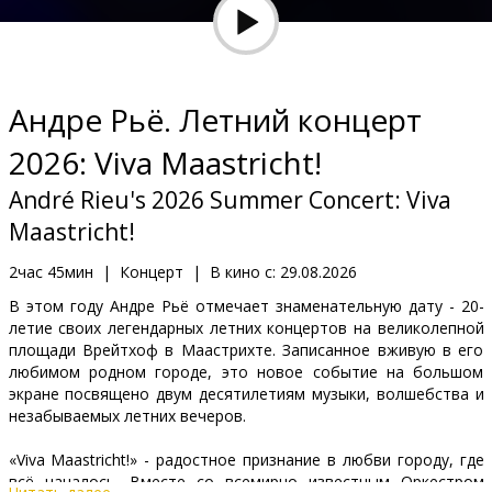
Кинозакуски
B2B
Андре Рьё. Летний концерт
Клуб
2026: Viva Maastricht!
André Rieu's 2026 Summer Concert: Viva
Maastricht!
2час 45мин
|
Концерт
|
В кино с:
29.08.2026
В этом году Андре Рьё отмечает знаменательную дату - 20-
летие своих легендарных летних концертов на великолепной
площади Врейтхоф в Маастрихте. Записанное вживую в его
любимом родном городе, это новое событие на большом
экране посвящено двум десятилетиям музыки, волшебства и
незабываемых летних вечеров.
«Viva Maastricht!» - радостное признание в любви городу, где
всё началось. Вместе со всемирно известным Оркестром