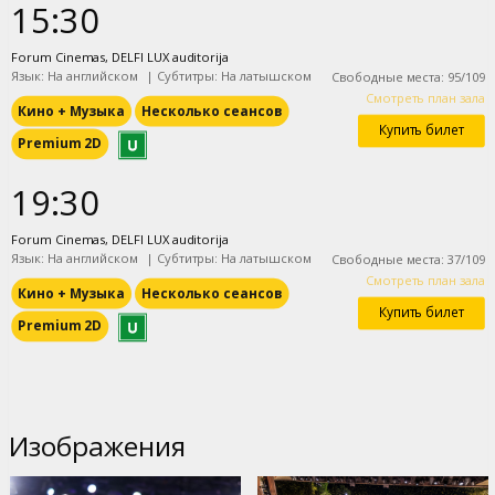
15:30
Forum Cinemas, DELFI LUX auditorija
Язык: На английском
|
Субтитры: На латышском
Свободные места
:
95
/
109
Смотреть план зала
Кино + Mузыка
Несколько сеансов
Купить билет
Premium 2D
19:30
Forum Cinemas, DELFI LUX auditorija
Язык: На английском
|
Субтитры: На латышском
Свободные места
:
37
/
109
Смотреть план зала
Кино + Mузыка
Несколько сеансов
Купить билет
Premium 2D
Изображения