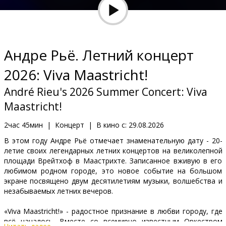
Кинозакуски
B2B
Андре Рьё. Летний концерт
Клуб
2026: Viva Maastricht!
André Rieu's 2026 Summer Concert: Viva
Maastricht!
2час 45мин
|
Концерт
|
В кино с:
29.08.2026
В этом году Андре Рьё отмечает знаменательную дату - 20-
летие своих легендарных летних концертов на великолепной
площади Врейтхоф в Маастрихте. Записанное вживую в его
любимом родном городе, это новое событие на большом
экране посвящено двум десятилетиям музыки, волшебства и
незабываемых летних вечеров.
«Viva Maastricht!» - радостное признание в любви городу, где
всё началось. Вместе со всемирно известным Оркестром