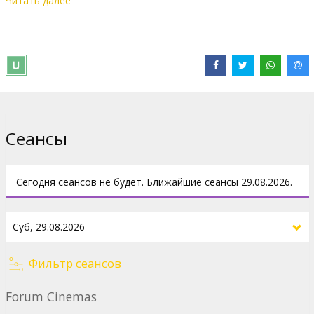
Читать далее
Иоганна Штрауса и созвездием талантливых артистов Андре
Рьё оживляет дух, культуру и гостеприимную атмосферу
своей родины в новом впечатляющем концерте, полном
эмоций и вдохновения.
От бессмертных вальсов до трогающих душу классических
произведений - этот юбилейный концерт обещает вечер,
наполненный страстью, радостью и чувством единения.
Станьте частью этого исторического праздника, когда
Сеансы
площадь Врейтхоф вновь превратится в захватывающий дух
бальный зал под открытым небом. Только этим летом в
кинотеатрах.
Сегодня сеансов не будет. Ближайшие сеансы 29.08.2026.
Концерт на английском и голландском языках с субтитрами на
латышском языке.
Дистрибьютор:
Piece of Magic Entertainment
Фильтр сеансов
Сайты:
Официальный сайт
Forum Cinemas