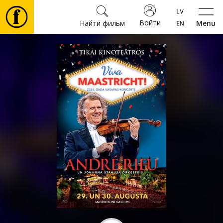
Войти
Найти фильм
Menu
Фильмы
Билеты
Культура
Мероприятия
Новости
Подарки