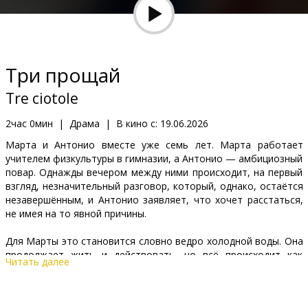
Кинозакуски
B2B
Три прощай
Клуб
Tre ciotole
2час 0мин
|
Драма
|
В кино с:
19.06.2026
Марта и Антонио вместе уже семь лет. Марта работает
учителем физкультуры в гимназии, а Антонио — амбициозный
повар. Однажды вечером между ними происходит, на первый
взгляд, незначительный разговор, который, однако, остаётся
незавершённым, и Антонио заявляет, что хочет расстаться,
не имея на то явной причины.
Для Марты это становится словно ведро холодной воды. Она
продолжает жить и действовать, но всё происходит как
Читать далее
будто в тумане.
Фильм на итальянском языке с субтитрами на латышском и