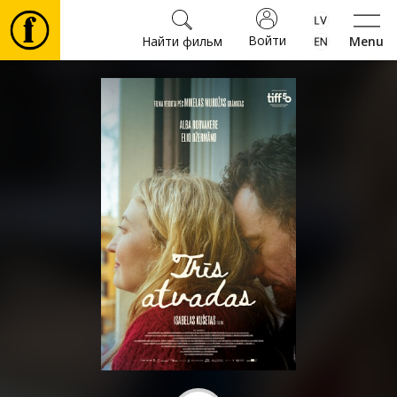
Войти
Найти фильм
Menu
Фильмы
Билеты
Культура
Мероприятия
Новости
Подарки