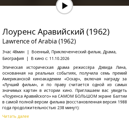
Кинозакуски
B2B
Лоуренс Аравийский (1962)
Клуб
Lawrence of Arabia (1962)
3час 48мин
|
Военный, Приключенческий фильм, Драма,
Биография
|
В кино с:
11.10.2026
Эпическая историческая драма режиссёра Дэвида Лина,
основанная на реальных событиях, получила семь премий
Американской киноакадемии «Оскар», включая награду за
«Лучший фильм», и по праву считается одной из самых
значимых картин в истории кино. Приглашаем вас увидеть
«Лоуренса Аравийского» на САМОМ БОЛЬШОМ экране Балтии
в самой полной версии фильма (восстановленная версия 1988
года продолжительностью 238 минут):
Читать далее
Фильм рассказывает о британском офицере Т. Э. Лоуренсе во
время Первой мировой войны на Аравийском полуострове. Он