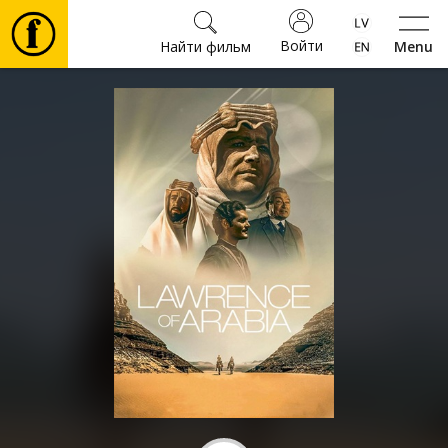
Войти
Найти фильм
Menu
Фильмы
Билеты
Культура
Мероприятия
Новости
Подарки