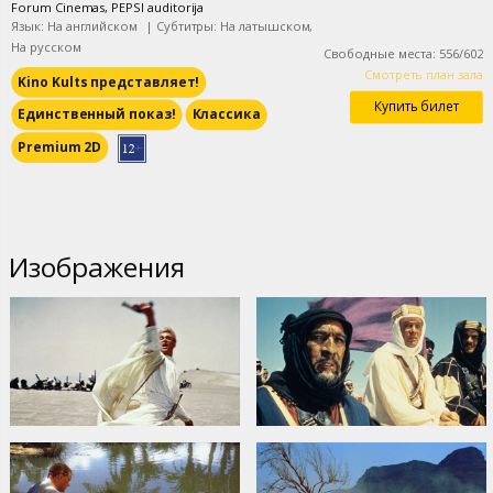
Forum Cinemas, PEPSI auditorija
Язык: На английском
|
Субтитры: На латышском,
На русском
Свободные места
:
556
/
602
Смотреть план зала
Kino Kults представляет!
Купить билет
Единственный показ!
Классика
Premium 2D
Изображения