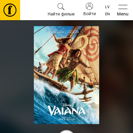
Войти
Найти фильм
Menu
Фильмы
Билеты
Культура
Мероприятия
Новости
Подарки