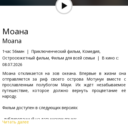
Кинозакуски
B2B
Моана
Клуб
Moana
1час 56мин
|
Приключенческий фильм, Комедия,
Остросюжетный фильм, Фильм для всей семьи
|
В кино с:
08.07.2026
Моана откликается на зов океана. Впервые в жизни она
отправляется за риф своего острова Мотунуи вместе с
прославленным полубогом Мауи. Их ждёт незабываемое
путешествие, которое должно вернуть процветание её
народу.
Фильм доступен в следующих версиях:
-дублированный на латышском языке;
Читать далее