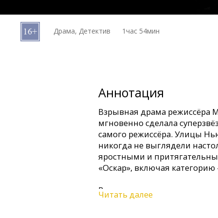
Кинозакуски
Драма, Детектив
1час 54мин
B2B
Клуб
Аннотация
Взрывная драма режиссёра М
мгновенно сделала суперзвёз
самого режиссёра. Улицы Нь
никогда не выглядели насто
яростными и притягательны
«Оскар», включая категорию
В центре сюжета - ветеран в
Читать далее
который страдает от бессон
такси. Постепенно он превр