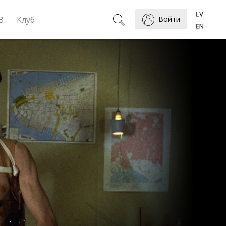
B
Клуб
Войти