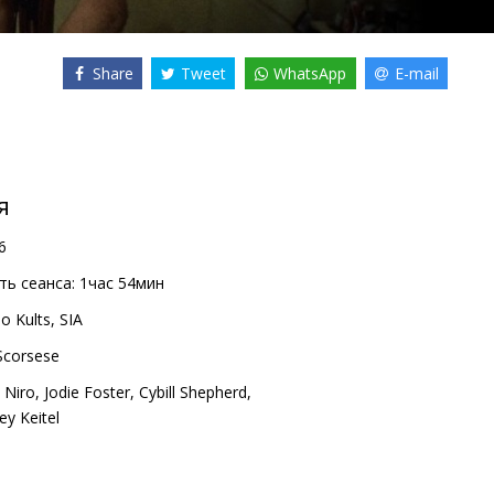
Share
Tweet
WhatsApp
E-mail
я
6
ь сеанса:
1час 54мин
o Kults, SIA
Scorsese
 Niro
,
Jodie Foster
,
Cybill Shepherd
,
ey Keitel