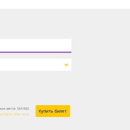
ные места
:
561
/
602
Купить билет
мотреть план зала