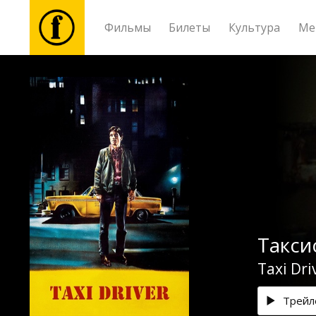
Фильмы
Билеты
Культура
Ме
Фильмы
Билеты
Культура
Мероприятия
Таксис
Новости
Taxi Dri
Подарки
Трейл