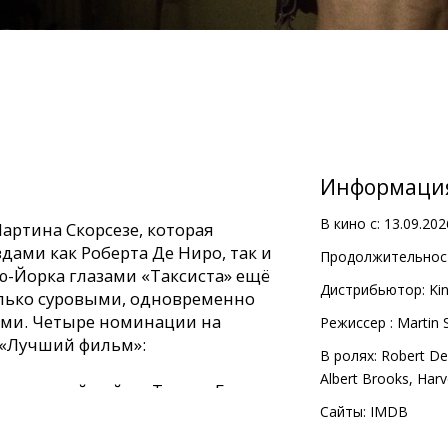
Информаци
В кино с:
13.09.202
артина Скорсезе, которая
дами как Роберта Де Ниро, так и
Продолжительност
ю-Йорка глазами «Таксиста» ещё
Дистрибьютор:
Kin
лько суровыми, одновременно
ми. Четыре номинации на
Pежиссер :
Martin 
 «Лучший фильм»:
В ролях:
Robert De
Albert Brooks
,
Harv
ьетнамской войны Тревис Бикл,
ницы и становится водителем
Сайты:
IMDB
ащается в ещё большего