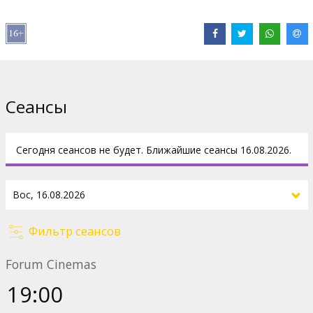
женщины - на кухне с кастрюлями. Само собой такая жизнь не
устраивает женщин, и в один прекрасный день чаша их
терпения переполняется. Они решают уехать подальше из
«осточертевшего» городка и от своих ненавистных мужчин. К
сожалению, по дороге им приходится совершить ряд
преступлений, в том числе и убийство. Их объявляют в
розыск по всей Америке, и подружкам остаётся только одно -
Сеансы
любыми способами успеть добраться до Мексики.
Фильм на английском языке с субтитрами на латышском язык.
Сегодня сеансов не будет. Ближайшие сеансы 16.08.2026.
Дистрибьютор:
Kino Kults, SIA
Pежиссер :
Ridley Scott
В ролях:
Susan Sarandon
,
Geena Davis
,
Harvey Keitel
,
Michael
Madsen
,
Brad Pitt
Фильтр сеансов
Сайты:
IMDB
Forum Cinemas
19:00