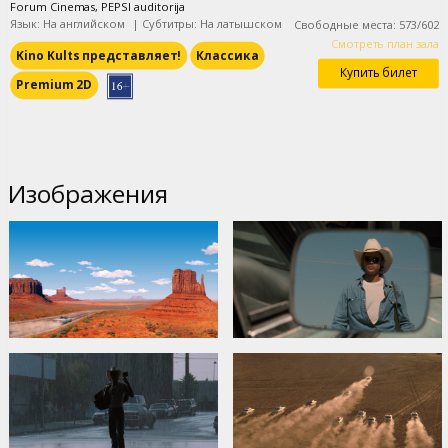
Forum Cinemas, PEPSI auditorija
Язык: На английском
|
Субтитры: На латышском
Свободные места
:
573
/
602
Смотреть план зала
Kino Kults представляет!
Классика
Купить билет
Premium 2D
Изображения