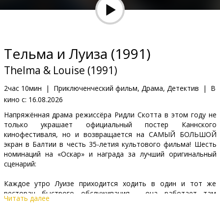
Кинозакуски
B2B
Тельма и Луиза (1991)
Клуб
Thelma & Louise (1991)
2час 10мин
|
Приключенческий фильм, Драма, Детектив
|
В
кино с:
16.08.2026
Напряжённая драма режиссёра Ридли Скотта в этом году не
только украшает официальный постер Каннского
кинофестиваля, но и возвращается на САМЫЙ БОЛЬШОЙ
экран в Балтии в честь 35-летия культового фильма! Шесть
номинаций на «Оскар» и награда за лучший оригинальный
сценарий:
Каждое утро Луизе приходится ходить в один и тот же
ресторан быстрого обслуживания - она работает там
Читать далее
официанткой. Энергичная и в прошлом жизнерадостная
Тельма, выйдя замуж за Дэррила, обнаружила, что место