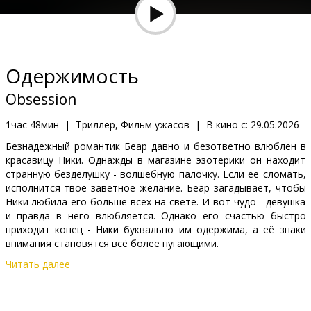
Кинозакуски
B2B
Одержимость
Клуб
Obsession
1час 48мин
|
Триллер, Фильм ужасов
|
В кино с:
29.05.2026
Безнадежный романтик Беар давно и безответно влюблен в
красавицу Ники. Однажды в магазине эзотерики он находит
странную безделушку - волшебную палочку. Если ее сломать,
исполнится твое заветное желание. Беар загадывает, чтобы
Ники любила его больше всех на свете. И вот чудо - девушка
и правда в него влюбляется. Однако его счастью быстро
приходит конец - Ники буквально им одержима, а её знаки
внимания становятся всё более пугающими.
Читать далее
Фильм на английском языке с субтитрами на латышском и
русском языках.