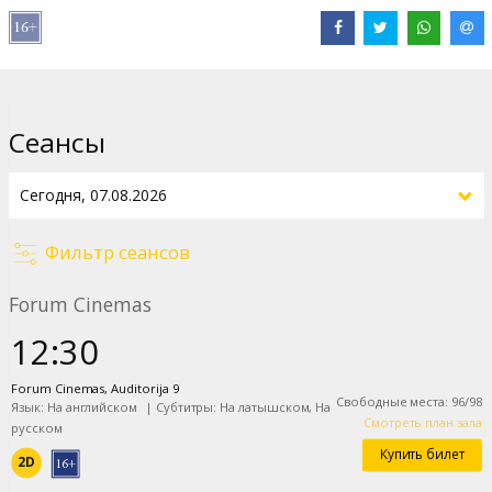
Дистрибьютор:
Latvian Theatrical Distribution
Pежиссер :
Curry Barker
В ролях:
Michael Johnston
,
Inde Navarrette
,
Cooper Tomlinson
,
Megan Lawless
,
Andy Richter
Сайты:
IMDB
Сеансы
Фильтр сеансов
Forum Cinemas
12:30
Forum Cinemas, Auditorija 9
Свободные места
:
96
/
98
Язык: На английском
|
Субтитры: На латышском, На
Смотреть план зала
русском
Купить билет
2D