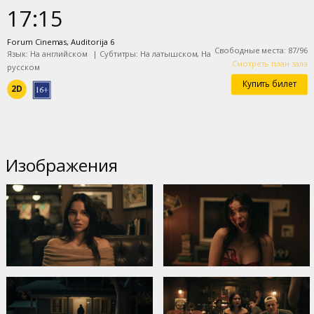
17:15
Forum Cinemas, Auditorija 6
Свободные места
:
87
/
96
Язык: На английском
|
Субтитры: На латышском, На
Смотреть план зала
русском
Купить билет
2D
Изображения