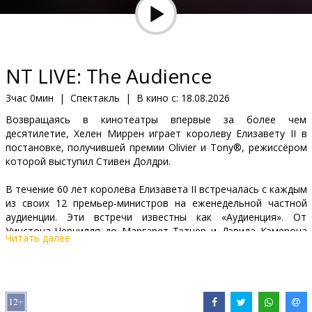
Кинозакуски
B2B
NT LIVE: The Audience
Клуб
3час 0мин
|
Спектакль
|
В кино с:
18.08.2026
Возвращаясь в кинотеатры впервые за более чем
десятилетие, Хелен Миррен играет королеву Елизавету II в
постановке, получившей премии Olivier и Tony®, режиссёром
которой выступил Стивен Долдри.
В течение 60 лет королева Елизавета II встречалась с каждым
из своих 12 премьер-министров на еженедельной частной
аудиенции. Эти встречи известны как «Аудиенция». От
Уинстона Черчилля до Маргарет Тэтчер и Дэвида Кэмерона
Читать далее
королева давала своим премьер-министрам советы по
вопросам как государственной, так и личной жизни. Через эти
закрытые аудиенции мы видим проблески женщины за
короной и становимся свидетелями моментов,
сформировавших монарха.