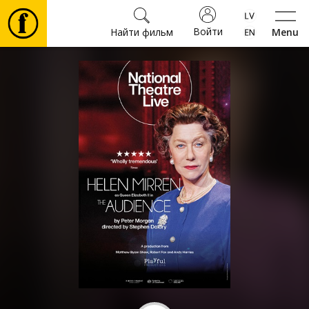
Войти
Найти фильм
Menu
Фильмы
Билеты
Культура
Мероприятия
Новости
Подарки