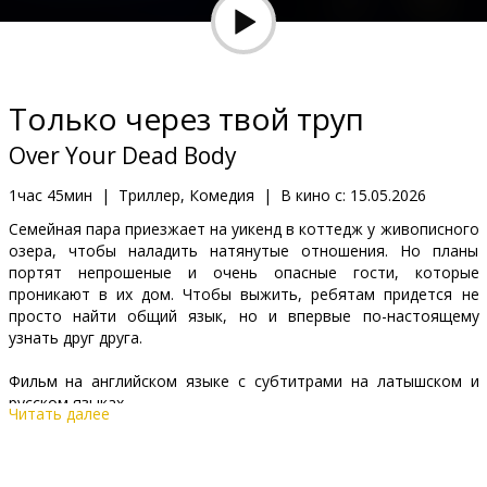
Кинозакуски
B2B
Только через твой труп
Клуб
Over Your Dead Body
1час 45мин
|
Триллер, Комедия
|
В кино с:
15.05.2026
Семейная пара приезжает на уикенд в коттедж у живописного
озера, чтобы наладить натянутые отношения. Но планы
портят непрошеные и очень опасные гости, которые
проникают в их дом. Чтобы выжить, ребятам придется не
просто найти общий язык, но и впервые по-настоящему
узнать друг друга.
Фильм на английском языке с субтитрами на латышском и
русском языках.
Читать далее
Дистрибьютор:
Latvian Theatrical Distribution