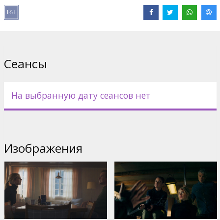
Pежиссер :
Jorma Taccone
В ролях:
Jason Segel
,
Samara Weaving
,
Paul Guilfoyle
,
Keith
Jardine
,
Timothy Olyphant
,
Juliette Lewis
Сайты:
IMDB
Сеансы
На выбранную дату сеансов нет
Изображения