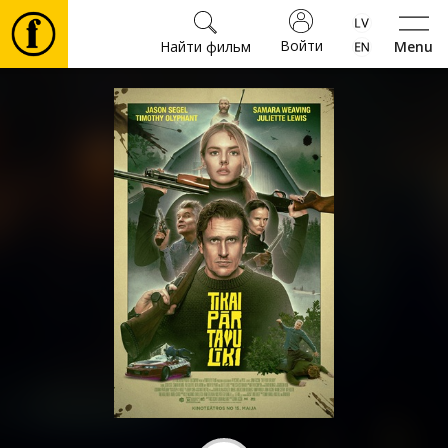
Войти
Найти фильм
Menu
Фильмы
Билеты
Культура
Мероприятия
Новости
Подарки