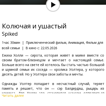
Кинозакуски
B2B
Колючая и ушастый
Клуб
Spiked
1час 30мин
|
Приключенческий фильм, Анимация, Фильм для
всей семьи
|
В кино с:
22.05.2026
Ежиха Холли — сирота, которая живёт в маяке вместе со
своим братом-близнецом и мечтает о настоящей семье.
Больше всего на свете ей хотелось бы стать частью большой
и шумной семьи их соседа — кролика Уолтера, у которого
десять детей. Но у Уолтера свои заботы и мечты.
Однажды Уолтер попадает в несчастный случай, теряет
память и решает, что он — сэр Балдердэш, рыцарь из
комикса. Для Холли это становится шансом отправиться
Читать далее
навстречу настоящим приключениям.