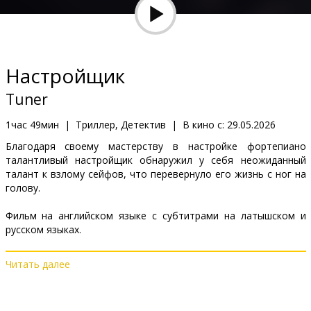
Кинозакуски
B2B
Настройщик
Клуб
Tuner
1час 49мин
|
Триллер, Детектив
|
В кино с:
29.05.2026
Благодаря своему мастерству в настройке фортепиано
талантливый настройщик обнаружил у себя неожиданный
талант к взлому сейфов, что перевернуло его жизнь с ног на
голову.
Фильм на английском языке с субтитрами на латышском и
русском языках.
Читать далее
Дистрибьютор:
Acme Film SIA
Pежиссер :
Daniel Roher
В ролях:
Leo Woodall
,
Havana Rose Liu
,
Dustin Hoffman
,
Lior