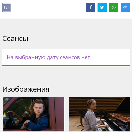
Raz
,
Jean Reno
Сайты:
IMDB
Сеансы
На выбранную дату сеансов нет
Изображения