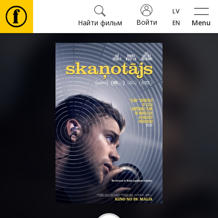
Войти
Найти фильм
Menu
Фильмы
Билеты
Культура
Мероприятия
Новости
Подарки