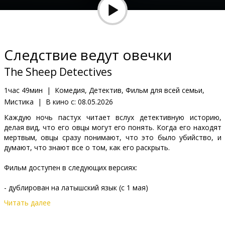
Кинозакуски
B2B
Следствие ведут овечки
Клуб
The Sheep Detectives
1час 49мин
|
Комедия, Детектив, Фильм для всей семьи,
Мистика
|
В кино с:
08.05.2026
Каждую ночь пастух читает вслух детективную историю,
делая вид, что его овцы могут его понять. Когда его находят
мертвым, овцы сразу понимают, что это было убийство, и
думают, что знают все о том, как его раскрыть.
Фильм доступен в следующих версиях:
- дублирован на латышский язык (с 1 мая)
Читать далее
- дублирован на русский язык с латышскими субтитрами (с 15
мая)