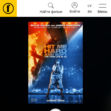
Войти
Найти фильм
Menu
Фильмы
Билеты
Культура
Мероприятия
Новости
Подарки