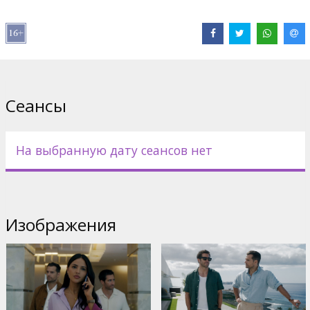
Pежиссер :
Guy Ritchie
В ролях:
Jake Gyllenhaal
,
Henry Cavill
,
Eiza González
,
Kristofer
Hivju
,
Emmet J. Scanlan
,
Jason Wong
,
Michael Vu
,
Fisher Stevens
,
Rosamund Pike
,
Carlos Bardem
Сайты:
Официальный сайт
,
Facebook
,
IMDB
Сеансы
На выбранную дату сеансов нет
Изображения