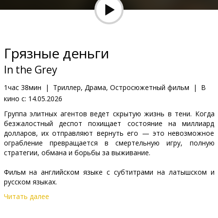
Кинозакуски
B2B
Грязные деньги
Клуб
In the Grey
1час 38мин
|
Триллер, Драма, Остросюжетный фильм
|
В
кино с:
14.05.2026
Группа элитных агентов ведет скрытую жизнь в тени. Когда
безжалостный деспот похищает состояние на миллиард
долларов, их отправляют вернуть его — это невозможное
ограбление превращается в смертельную игру, полную
стратегии, обмана и борьбы за выживание.
Фильм на английском языке с субтитрами на латышском и
русском языках.
Читать далее
Дистрибьютор:
Acme Film SIA