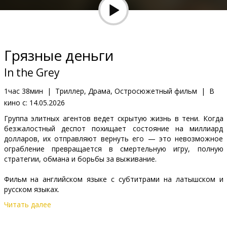
Кинозакуски
B2B
Грязные деньги
Клуб
In the Grey
1час 38мин
|
Триллер, Драма, Остросюжетный фильм
|
В
кино с:
14.05.2026
Группа элитных агентов ведет скрытую жизнь в тени. Когда
безжалостный деспот похищает состояние на миллиард
долларов, их отправляют вернуть его — это невозможное
ограбление превращается в смертельную игру, полную
стратегии, обмана и борьбы за выживание.
Фильм на английском языке с субтитрами на латышском и
русском языках.
Читать далее
Дистрибьютор:
Acme Film SIA