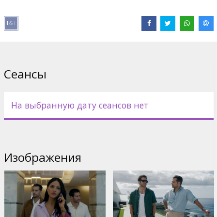
Pежиссер :
Guy Ritchie
В ролях:
Jake Gyllenhaal
,
Henry Cavill
,
Eiza González
,
Kristofer
Hivju
,
Emmet J. Scanlan
,
Jason Wong
,
Michael Vu
,
Fisher Stevens
,
Rosamund Pike
,
Carlos Bardem
Сайты:
Официальный сайт
,
Facebook
,
IMDB
Сеансы
На выбранную дату сеансов нет
Изображения