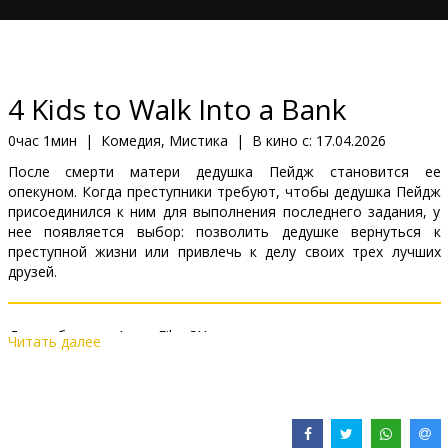
Кинозакуски
B2B
4 Kids to Walk Into a Bank
Клуб
0час 1мин
|
Комедия, Мистика
|
В кино с:
17.04.2026
После смерти матери дедушка Пейдж становится ее
опекуном. Когда преступники требуют, чтобы дедушка Пейдж
присоединился к ним для выполнения последнего задания, у
нее появляется выбор: позволить дедушке вернуться к
преступной жизни или привлечь к делу своих трех лучших
друзей.
Дистрибьютор:
Acme Film SIA
Читать далее
Pежиссер :
Frankie Shaw
В ролях:
Teresa Palmer
,
Liam Neeson
,
Jim Sturgess
Сайты:
IMDB