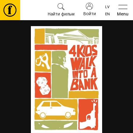
Войти
Найти фильм
Menu
Фильмы
Билеты
Культура
Мероприятия
Новости
Подарки