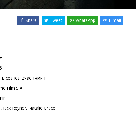
Share
Tweet
WhatsApp
E-mail
я
6
ь сеанса:
2час 14мин
me Film SIA
nin
a
,
Jack Reynor
,
Natalie Grace