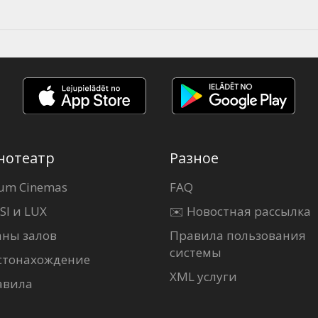
нотеатр
Разное
um Cinemas
FAQ
SI и LUX
✉️ Новостная рассылка
аны залов
Правила пользования
системы
стонахождение
XML услуги
авила