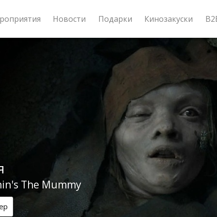
роприятия
Новости
Подарки
Кинозакуски
B2
я
nin's The Mummy
ер