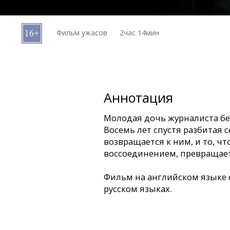
Кинозакуски
Фильм ужасов
2час 14мин
B2B
Клуб
Аннотация
Молодая дочь журналиста бе
Восемь лет спустя разбитая с
возвращается к ним, и то, ч
воссоединением, превращает
Фильм на английском языке 
русском языках.