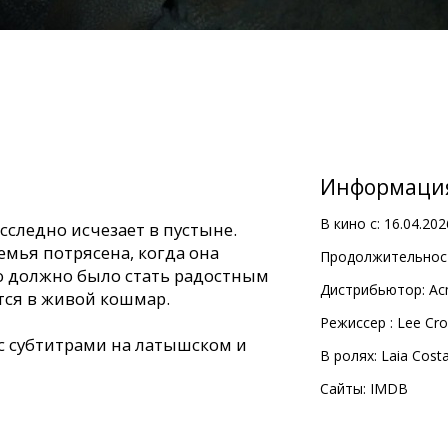
Информаци
В кино с:
16.04.202
сследно исчезает в пустыне.
емья потрясена, когда она
Продолжительност
то должно было стать радостным
Дистрибьютор:
Ac
ся в живой кошмар.
Pежиссер :
Lee Cro
с субтитрами на латышском и
В ролях:
Laia Cost
Сайты:
IMDB