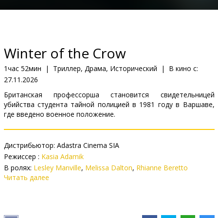
Кинозакуски
B2B
Winter of the Crow
Клуб
1час 52мин
|
Триллер, Драма, Исторический
|
В кино с:
27.11.2026
Британская профессорша становится свидетельницей
убийства студента тайной полицией в 1981 году в Варшаве,
где введено военное положение.
Дистрибьютор:
Adastra Cinema SIA
Pежиссер :
Kasia Adamik
В ролях:
Lesley Manville
,
Melissa Dalton
,
Rhianne Beretto
Читать далее
Сайты:
IMDB