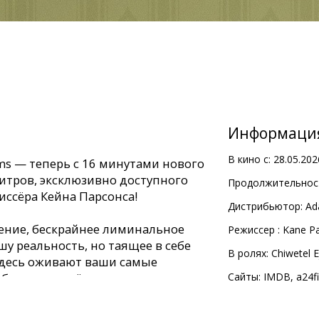
Информаци
В кино с:
28.05.202
ms — теперь с 16 минутами нового
итров, эксклюзивно доступного
Продолжительност
иссёра Кейна Парсонса!
Дистрибьютор:
Ad
рение, бескрайнее лиминальное
Pежиссер :
Kane P
шу реальность, но таящее в себе
В ролях:
Chiwetel E
Здесь оживают ваши самые
абсолютно всё.
Сайты:
IMDB
,
a24f
ом интернет-феномене –