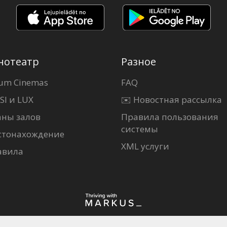
нотеатр
Разное
um Cinemas
FAQ
SI и LUX
✉️ Новостная рассылка
аны залов
Правила пользования
системы
стонахождение
XML услуги
авила