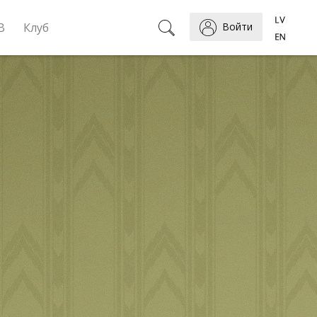
B
Клуб
Войти