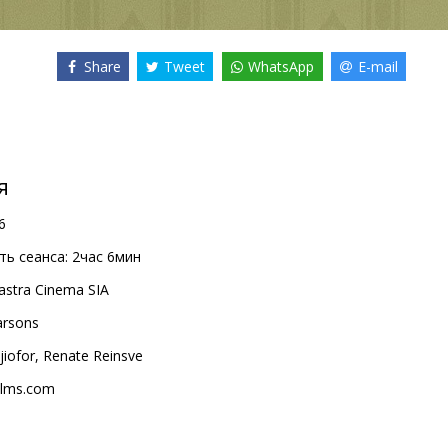
Share
Tweet
WhatsApp
E-mail
я
6
ь сеанса:
2час 6мин
astra Cinema SIA
arsons
jiofor
,
Renate Reinsve
ilms.com