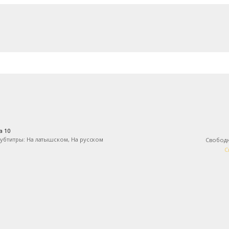
нем лабиринте, которая
han и органически разрослась до
казов, фанатских веб-сериалов и
с субтитрами на латышском и
a 10
убтитры: На латышском, На русском
Свобод
С