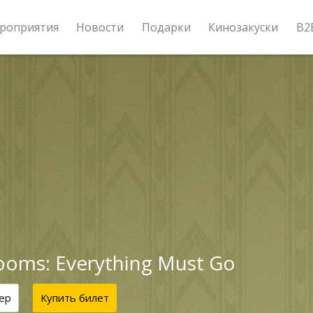
роприятия
Новости
Подарки
Кинозакуски
B2
ooms: Everything Must Go
ер
Купить билет