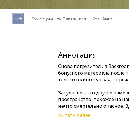
Кинозакуски
Фильм ужасов, Фантастика
2час 6мин
B2B
Клуб
Аннотация
Снова погрузитесь в Backroo
бонусного материала после т
только в кинотеатрах, от реж
Закулисье – это другое изме
пространство, похожее на на
нечто смертельно опасное. 
главные страхи и возможно 
Читать далее
Фильм основан на уникальн