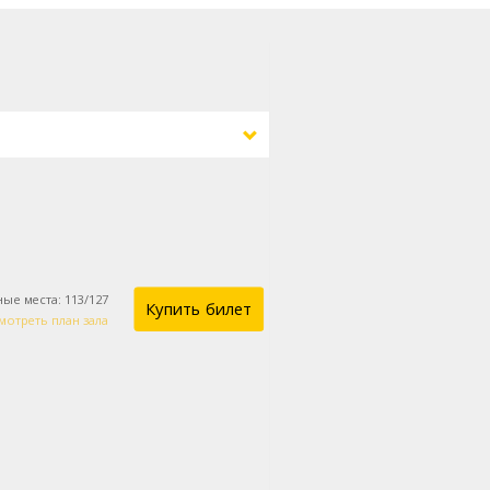
ные места
:
113
/
127
Купить билет
мотреть план зала