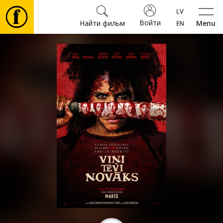
Войти
Найти фильм
Menu
Фильмы
Билеты
Культура
Мероприятия
Новости
Подарки