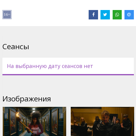
В ролях:
Zazie Beetz
,
Myha'la
,
Tom Felton
,
Heather Graham
,
Patricia Arquette
,
Paterson Joseph
Сайты:
IMDB
,
Официальный сайт
Сеансы
На выбранную дату сеансов нет
Изображения