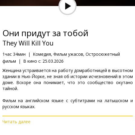
Кинозакуски
B2B
Они придут за тобой
Клуб
They Will Kill You
1час 34мин
|
Комедия, Фильм ужасов, Остросюжетный
фильм
|
В кино с:
25.03.2026
Женщина устраивается на работу домработницей в высотном
здании в Нью-Йорке, не зная об истории исчезновений в этом
доме. Вскоре она понимает, что это сообщество окутано
тайной.
Фильм на английском языке с субтитрами на латышском и
русском языках.
Читать далее
Дистрибьютор:
Acme Film SIA
Pежиссер :
Kiril Sokolov