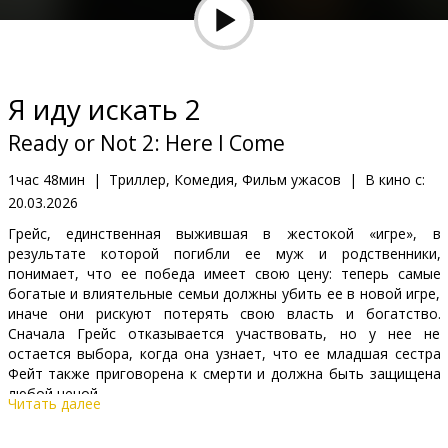
Кинозакуски
B2B
Я иду искать 2
Клуб
Ready or Not 2: Here I Come
1час 48мин
|
Триллер, Комедия, Фильм ужасов
|
В кино с:
20.03.2026
Грейс, единственная выжившая в жестокой «игре», в
результате которой погибли ее муж и родственники,
понимает, что ее победа имеет свою цену: теперь самые
богатые и влиятельные семьи должны убить ее в новой игре,
иначе они рискуют потерять свою власть и богатство.
Сначала Грейс отказывается участвовать, но у нее не
остается выбора, когда она узнает, что ее младшая сестра
Фейт также приговорена к смерти и должна быть защищена
любой ценой.
Читать далее
Фильм на английском языке с субтитрами на латышском и