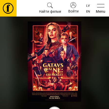
Войти
Найти фильм
Menu
Фильмы
Билеты
Культура
Мероприятия
Новости
Подарки