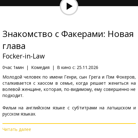
Кинозакуски
B2B
Знакомство с Факерами: Новая
Клуб
глава
Focker-in-Law
0час 1мин
|
Комедия
|
В кино с:
25.11.2026
Молодой человек по имени Генри, сын Грега и Пэм Фокеров,
сталкивается с хаосом в семье, когда решает жениться на
волевой женщине, которая, по-видимому, ему совершенно не
подходит.
Фильм на английском языке с субтитрами на латышском и
русском языках.
Читать далее
Дистрибьютор:
Latvian Theatrical Distribution