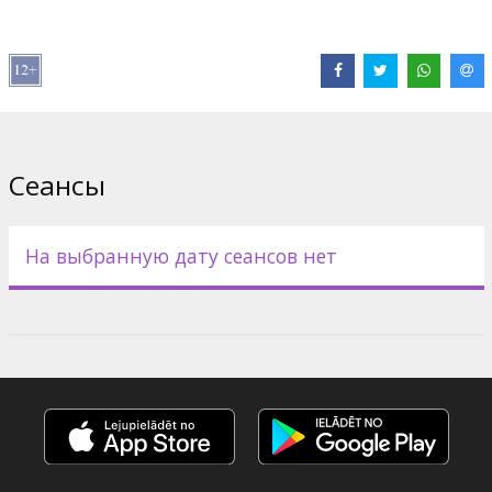
Pежиссер :
John Hamburg
В ролях:
Robert De Niro
,
Ben Stiller
,
Ariana Grande
,
Owen Wilson
,
Blythe Danner
,
Teri Polo
,
Skyler Gisondo
Сайты:
IMDB
Сеансы
На выбранную дату сеансов нет