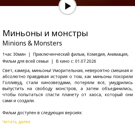
Кинозакуски
B2B
Миньоны и монстры
Клуб
Minions & Monsters
1час 30мин
|
Приключенческий фильм, Комедия, Анимация,
Фильм для всей семьи
|
В кино с:
01.07.2026
Свет, камера, миньоны! Уморительная, невероятно смешная и
абсолютно правдивая история о том, как миньоны покорили
Голливуд, стали кинозвездами, потеряли всё, умудрились
выпустить на свободу монстров, а затем объединились,
чтобы попытаться спасти планету от хаоса, который они
сами и создали.
Фильм доступен в следующих версиях:
Читать далее
-дублированный на латышском языке;