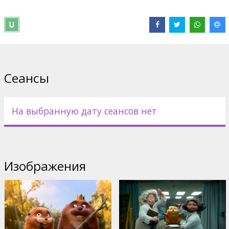
- на русском языке с субтитрами на латышском языке.
Дистрибьютор:
Latvian Theatrical Distribution
Pежиссер :
Daniel Chong
Сайты:
IMDB
,
Официальный сайт
Сеансы
На выбранную дату сеансов нет
Изображения