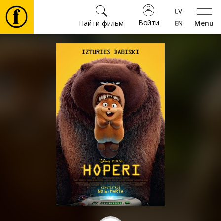
Войти
Найти фильм
Menu
Фильмы
Билеты
Культура
Мероприятия
Новости
Подарки