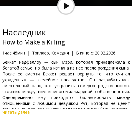
Кинозакуски
B2B
Наследник
Клуб
How to Make a Killing
1час 45мин
|
Триллер, Комедия
|
В кино с:
20.02.2026
Беккет Редфеллоу — сын Мэри, которая принадлежала к
богатой семье, но была изгнана из нее после рождения сына.
После ее смерти Беккет решает вернуть то, что считал
украденным — семейное наследство. Он разрабатывает
смертельный план, как устранить семерых родственников,
стоящих между ним и многомиллиардной собственностью.
Одновременно ему приходится балансировать между
отношениями с любимой девушкой Рут, которая не ценит
деньги, и вниманием Джулии, которая ценит их больше всего.
Читать далее
Фильм на английском языке с субтитрами на латышском и
русском языках.