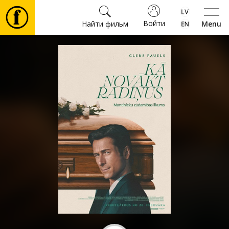
Войти
Найти фильм
Menu
Фильмы
Билеты
Культура
Мероприятия
Новости
Подарки