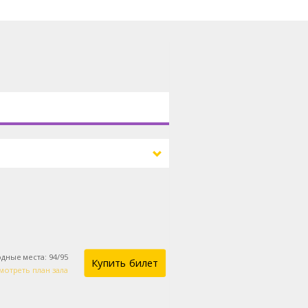
дные места
:
94
/
95
Купить билет
мотреть план зала