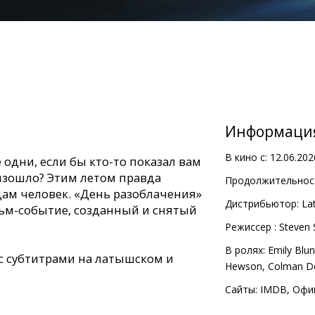
Информаци
В кино с:
12.06.202
 одни, если бы кто-то показал вам
оизошло? Этим летом правда
Продолжительност
ам человек. «День разоблачения»
Дистрибьютор:
Lat
м-событие, созданный и снятый
Pежиссер :
Steven 
В ролях:
Emily Blun
с субтитрами на латышском и
Hewson
,
Colman D
Сайты:
IMDB
,
Офи