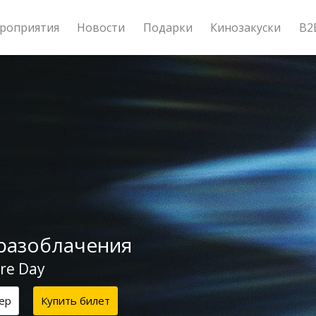
роприятия
Новости
Подарки
Кинозакуски
B2
разоблачения
ure Day
ер
Купить билет