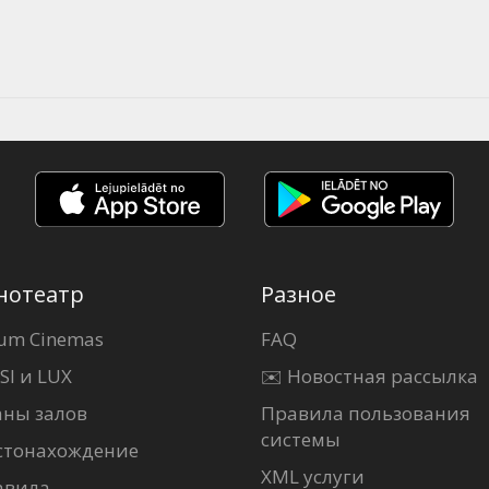
нотеатр
Разное
um Cinemas
FAQ
SI и LUX
✉️ Новостная рассылка
аны залов
Правила пользования
системы
стонахождение
XML услуги
авила