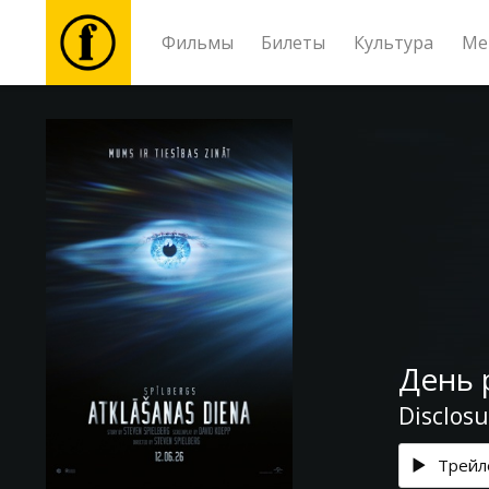
Фильмы
Билеты
Культура
Ме
Фильмы
Билеты
Культура
Мероприятия
День 
Новости
Disclos
Подарки
Трейл