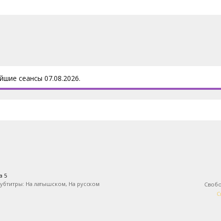
йшие сеансы 07.08.2026.
a 5
убтитры: На латышском, На русском
Свобо
С