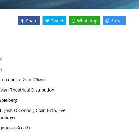
Share
Tweet
WhatsApp
E-mail
я
6
ь сеанса:
2час 25мин
vian Theatrical Distribution
Spielberg
t
,
Josh O'Connor
,
Colin Firth
,
Eve
omingo
циальный сайт